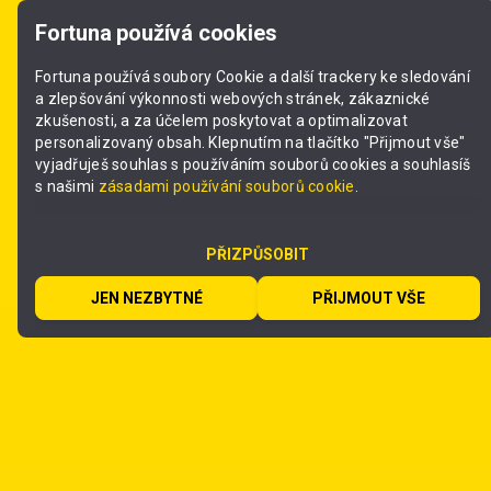
Fortuna používá cookies
Registrace
Fortuna používá soubory Cookie a další trackery ke sledování
Přeskočit
a zlepšování výkonnosti webových stránek, zákaznické
na
zkušenosti, a za účelem poskytovat a optimalizovat
obsah
personalizovaný obsah. Klepnutím na tlačítko "Přijmout vše"
vyjadřuješ souhlas s používáním souborů cookies a souhlasíš
VYUŽIJ BONUS
s našimi
zásadami používání souborů cookie
.
500 FREE SPINŮ
PŘIZPŮSOBIT
PRO NOVÉ HRÁČE
JEN NEZBYTNÉ
PŘIJMOUT VŠE