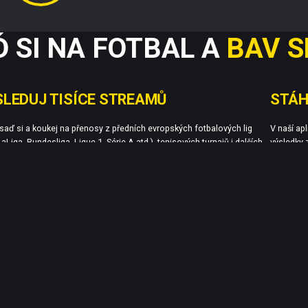
 SI NA FOTBAL A
BAV S
SLEDUJ TISÍCE STREAMŮ
STÁH
saď si a koukej na přenosy z předních evropských fotbalových lig
V naší ap
LaLiga, Bundesliga, Ligue 1, Série A atd.), tenisových turnajů i dalších
výsledky 
portů online na
Fortuna TV
.
Zaregistruj se
Ko