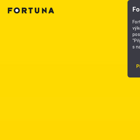
Fo
For
Přeskočit
výk
na
pos
obsah
"Př
s n
P