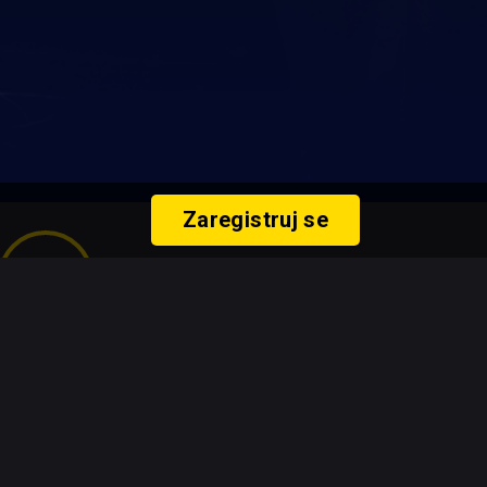
Zaregistruj se
REGISTRACE
Založení účtu ti zabere jen pár minut
BONUS
Získej 1 300 Kč na první sázky