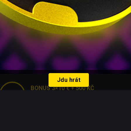
Jdu hrát
BONUS 3×10 € + 500 KČ
Vstupenky do turnajů a 250 free spinů a
250 Kč FreeBet