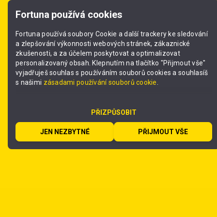
Fortuna používá cookies
Registrace
Fortuna používá soubory Cookie a další trackery ke sledování
Přeskočit
a zlepšování výkonnosti webových stránek, zákaznické
na
zkušenosti, a za účelem poskytovat a optimalizovat
obsah
personalizovaný obsah. Klepnutím na tlačítko "Přijmout vše"
vyjadřuješ souhlas s používáním souborů cookies a souhlasíš
s našimi
zásadami používání souborů cookie
.
BONUS 500 K
č
PŘIZPŮSOBIT
+ 3 VSTUPENKY
JEN NEZBYTNÉ
PŘIJMOUT VŠE
PRO NOVÉ HRÁČE