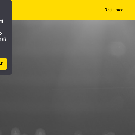
Registrace
ní
o
asíš
ŠE