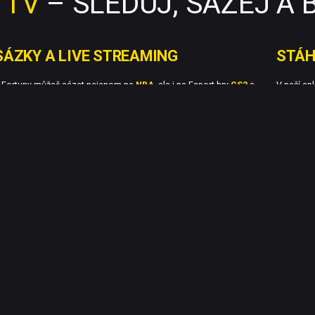
 TV
– SLEDUJ, SÁZEJ A 
SÁZKY A LIVE STREAMING
STÁH
 Fortuny můžeš sázet nejenom na
NBA
, ale i na Esport hry
CS2
a
V naší ap
alorant
či nejhranějších MOBA titulů
League of Legends
a
Dota 2
.
výsledky 
iOS i And
Ko
Ministerstvo financí varuje:
Účastí na hazardní hře může vzniknout závislost! Zákaz účasti osob