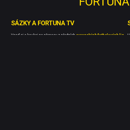
FORTUNA
SÁZKY A
FORTUNA TV
Vsaď si
a koukej na přenosy z předních
evropských fotbalových lig
U
(LaLiga, Bundesliga, Ligue 1, Série A atd.), tenisových
grandslamů
,
V
MMA
i dalších sportů online na
Fortuna TV.
Platební metody
© 2023 FORTUNA GAME a.s.