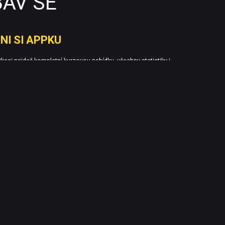
BAV SE
NI SI APPKU
likaci najdeš kompletní kurzovou nabídku, všechny statistiky i
zápasů. Sázej rychle a pohodlně ze svého mobilu. Appku pro
roid si můžeš stáhnout
zde
.
munikace
 mladších 18 let na hazardní hře.