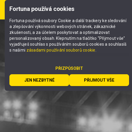
Fortuna používá cookies
Registrace
Fortuna používá soubory Cookie a další trackery ke sledování
Přeskočit
a zlepšování výkonnosti webových stránek, zákaznické
na
zkušenosti, a za účelem poskytovat a optimalizovat
obsah
personalizovaný obsah. Klepnutím na tlačítko "Přijmout vše"
vyjadřuješ souhlas s používáním souborů cookies a souhlasíš
SLEDUJ
s našimi
zásadami používání souborů cookie
.
PŘÍMÉ PŘENOSY ŽIVĚ
PŘIZPŮSOBIT
NA
FORTUNA TV
JEN NEZBYTNÉ
PŘIJMOUT VŠE