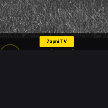
Zapni TV
FOTBALOVÉ LIGY SVĚTA
Sleduj nejlepší fotbalové ligy
MOBILNÍ APPKA
Živé přenosy přímo v aplikaci